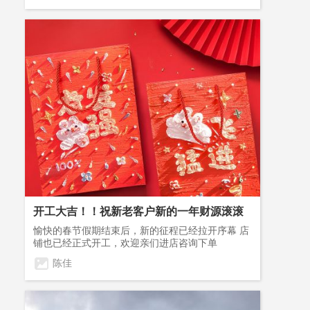
考和建议，我们的成长与发展离不开每一个客户的
指导与关怀！ 浙江胜明文具有限公司是生产铅笔的
专业厂家，占地面积10000平方米，生产设备先进，
技术力量雄厚。 公司拥有多条生产流水线，专业生
7
产中、高档铅笔，年产铅笔2亿支。 规格齐全、品
种繁多、质量上乘、价格合理。主要产品有原木系
列铅笔、彩色系列铅笔、 中高档HB系列皮头及工
艺系列铅笔，外观采用沾头（顶）、套膜、滚金、
拥
n
移印、卷纸、镭射等工艺。 产品出口美国、日本、
向
示
中东、欧洲及东南亚等国家和地区、本公司通过IS
引
O9001：2008质量管理体系认证、 BSCI、FSC森林
体系认证，符合EN71-3，EN71-9,ASTM-D423,F96
规
3、加拿大、德国等多种检测标准， 深受国内外广
大客户青睐和赞誉。 公司始终以“质量求生存，诚
信求发展”为宗旨， 力求做到款式新颖、品种繁
行
多， 为广大客户定制或生产优质产品，良好的服
务。
开工大吉！！祝新老客户新的一年财源滚滚
愉快的春节假期结束后，新的征程已经拉开序幕 店
1
铺也已经正式开工，欢迎亲们进店咨询下单
1
如
陈佳
月