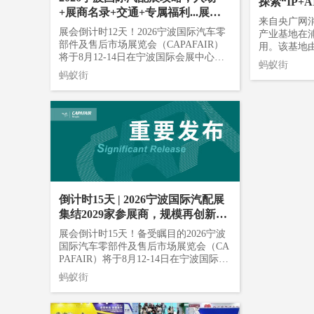
探索“IP+
R 2026参
正在龙湾快
成长无捷径，往往需要几代人甚至更长
+展商名录+交通+专属福利...展前
区，其中浙江
地，恰好补
的时间沉淀。文具行业打造国际品牌，
来自央广网
必看！
领跑全国，河
现’的关键一
展会倒计时12天！2026宁波国际汽车零
需守慢进之道，持笃定之心。当原创设
产业基地在
7%紧随其后
示。 另一
部件及售后市场展览会（CAPAFAIR）
计慢慢出现在大众视野中，未来也会有
用。该基地
配走廊与河
创作与数字
将于8月12-14日在宁波国际会展中心（1
“百花齐放”的绚烂之时。02品质制造今
共建，一期项
蚂蚁街
——一南一
建DSGO人
-8号馆）盛大举办！携手2029家汽车零
年4月，卡游文具自研自产的KAYOU+系
前已实现满
蚂蚁街
群，将在宁波
分发平台，配
配件及售后市场产品精英企业和全球买
列高精度绘图机械铅笔，斩获“红点设计
与专业文化
81家）、山
引擎研发、
家力量，CAPAFAIR将再次燃爆甬城！
奖”等多项产品设计奖项。安徽图强文
工智能+”
家）、河南（
戏内容生产
还未注册的全球汽配人们，抓紧这最后
具，从一块橡皮擦起步，自主研发环保
东以AI赋
辽宁（17家
发者及创作
的宝贵时间，完成免费预登记，轻松开
材料配方，产品远销全球80%以上国家
“AI+文创”
4家）等新
版权管理两套
启这场汽配行业的交流盛宴，获取更多
和地区，被誉为“中国橡皮擦王”。宁波
全链条加速
后，共同构
后”OPC创
深蓝文具，团队把马克笔做到5亿支的年
商机与前沿资讯！扫码注册参观👆展会
了多项阶段
海湾到海峡
创生态对青
销量，核心壁垒是可水洗颜料配方与智
容平台、创
信息？参展名录？活动议程？交通指
参展梯队星
力。7月25
能制造产线。从代工到自有品牌出海，
建等多个维度
南？...我们根据众多观众反馈的问题合
新企业同台
PC创业高
这些企业的共同点，是把品质从成本项
生态布局。
集整理出这份超实用观展攻略！助您轻
器、eBay
州市龙湾区
变成了信任项。全球买家对中国制造的
启用（央广
倒计时15天 | 2026宁波国际汽配展
松逛展！建！议！收！藏！01 展会参观
转向、数码
同时落地并
信任，正从“性价比”转向“质价比”。03
端，精品视频
时间？展会地点？CAPAFAIR 2026 将于
集结2029家参展商，规模再创新
洲、天诚密
善人工智能
情绪消费当传统文具市场需求趋于饱
相。该平台依
8月12-14日 在 宁波国际会展中心 举
高！
结，铜车马
期，龙湾先
展会倒计时15天！备受瞩目的2026宁波
和，挖掘情绪价值成为破局的关键。202
成熟创作者生
行。观众入场时间：展会地点：宁波国
达、奥佳德
动，吸引海
国际汽车零部件及售后市场展览会（CA
6金秋开学季订货会上，解压治愈系文具
编与原创IP
际会展中心（浙江省宁波市鄞州区会展
扬、瑞迪、
已有20余
PAFAIR）将于8月12-14日在宁波国际会
霸占C位。晨光推出“痛笔”，可自由搭配
市、玄幻、
路181号）02怎么报名参观？需要买门票
正牌科电、
时面向AI
展中心盛大启幕。本届宁波汽配展反响
挂件；协和文创猫猫派系列连续三年门
等主流题材
吗？免费入场，不需要买票！CAPAFAI
蚂蚁街
业中坚力量
的“爱来坞1
空前热烈，截至目前，宁波国际会展中
店销量第一，年增速30%-50%。宁波易
作者，起点剧
R 2026 为出口主导型汽车零配件贸易
沿技术、智
字文创产业
心1-8号馆全部展位已售罄！共录得参展
思达桌游将哈利·波特、漫威等IP做成解
合作通道，并
展，仅对专业人士开放，需提前或现场
现。凤凰滤
文创产业发
商2029家，较上届增长14.3%！再次印
压新宠，前4个月出口额超4800万元，同
榜单”三重
注册，18岁以下谢绝参观。参观证注册