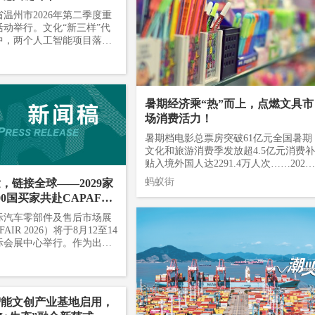
温州市2026年第二季度重
动举行。文化“新三样”代
中，两个人工智能项目落户
国际云软件谷，补齐数字文
键环节。 作为温州数字
载区，龙湾持续夯实AI算力
本土文创市场主体，搭建起
暑期经济乘“热”而上，点燃文具市
播全链条产业集群。此次落
分别深耕“AI+文化”出海和
场消费活力！
”开源两大细分赛道，将助推区
暑期档电影总票房突破61亿元全国暑期
应用从基础落地向高效实用
文化和旅游消费季发放超4.5亿元消费补
 温州市文化“新三样”代
贴入境外国人达2291.4万人次……2026
现场。刘伟 摄 其中，中
年夏天，暑期经济乘“热”而上点燃了整
人工智能创意贸易港项目，
蚂蚁街
，链接全球——2029家
个文具市场的消费活力！一部国漫，激
打造一站式AI创作平台，实
0国买家共赴CAPAFAI
活文具文创消费新热度暑期档向来是文
成、视频制作到多语言配
”
化消费的重要窗口，今年电影市场的热
国际汽车零部件及售后市场展
译的全流程AI辅助创作。同
度也正在向产业链上下游延伸。7月18
AIR 2026）将于8月12至14
内容资产贸易平台，提供从
日，国产动画电影《八仙！》全国上
际会展中心举行。作为出口
、全球分发、合规出海到交
映，点映及预售总票房突破1亿元，猫
零配件及售后市场贸易展，
链条服务。 项目落地得
点映评分9.7分、豆瓣开分8.3分。截至7
1至8号全部展馆，面积516
熟的文创产业积淀。依托浙
月29日，2026年暑期档总票房已突破61
共录得参展商2029家，较上
创作与传播基地，当地现已集
亿元，超去年同期水平。图源：央视新
3%，创历届新高。产业集群
新三样”企业9家，营收近20
智能文创产业基地启用，
闻《八仙！》在衍生品开发上展现出明
规模与品质双升 CAPAFAI
内容生产到海外传播的产业链