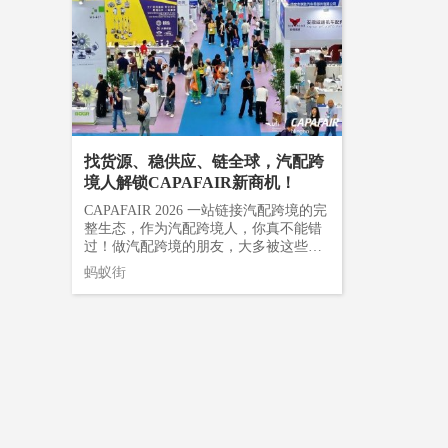
的参展规划
计集聚数字经
证宁波汽配展的行业号召力！2026宁波
比增长66.7%。每一款文具都不止是工
供可持续的
流程如下： https://m.capafair.com/s/gz78
线：全车系
行数据显示，
汽配展展商来自浙江、河北、江苏、山
具，更是陪伴、治愈的书桌小搭子。一
升级的“漫剧助
077259报名参观，在预登记页面按照步
品长寿命长
智能核心产业
东、广东等21个省、市、自治区，及美
个能让人在烦躁时捏两下的橡皮，一个
布。该工具
骤准确填写个人真实信息并提交，届时
滤产品。我们
1%，算力
国等部分境外国家，集中展示汽车部件
能让人安静贴半小时的手账本——解
目管理三大
刷参观证二维码或身份证可快速入场👇
国内及海外
释放数字文
与组件、汽车电气与电子、汽车用品与
压、治愈、社交货币，文具正在成为情
作体系。其“
预登记福利：✅预登记完成后可查看所
品牌车企售
州市龙湾区
改装、新能源及轻量化、维修/检测与保
绪的出入口。04AI办公文具圈今年最大
性流程，用
有展商/展品信息✅发布采购需求，享受
区域独家代理
养、加工技术及设备六大板块的新产
的变化，是AI从“概念区”走到了办公
任意节点切入
在线智能供需匹配，精准对接目标展商
谈及对本次
品、新技术与新成果，为全球采购商打
桌。今年5月，汉王科技发布“数字文具
板”“动捕视
✅CAPAFAIR请你喝咖啡！专业采购商
示，“我们看
造一站式供应链采购平台。作为国内出
新物种“——汉王录写本M6，并首次提
实现虚拟片
找货源、稳供应、链全球，汽配跨
展前完成注册将获赠咖啡券，现场可兑
和外贸属性
口主导型的汽配贸易展会，展会期间将
出“国民级AI数字文具”概念。这款产品
可控化，大
境人解锁CAPAFAIR新商机！
换现磨咖啡03 现场买家服务？买家服务
集聚效应。
集结全球优质采购力量，外贸类买家，
融合录音、手写、阅读三合一形态，支
的“全剧提取
区7号馆、8号馆及2/3号馆连廊设有买家
遍倾向‘摸到实
包括境外买家、进出口公司、跨境电商
持51种语言实时翻译，会议结束一键生
CAPAFAIR 2026 一站链接汽配跨境的完
场景、道具
服务区，可兑换现磨咖啡。买家休息区
给了我们一
等；国内专业买家覆盖主机厂及其一二
成结构化纪要。同月，科大讯飞发布Air
整生态，作为汽配跨境人，你真不能错
低返工与沟
5/6号馆连廊、7号馆中庭、8号馆中庭设
场拆解对比
级供应商、汽车后市场代理商/批发商/经
3智能办公本，搭载墨水屏与本地AI办公
过！做汽配跨境的朋友，大多被这些难
剧集的规模
有买家休息区，为逛展的买家提供商务
是线上沟通
销商等。供需两端在此精准碰撞，商机
引擎。数字文具正加速向“硬件智能化、
题困住许久：线上找厂信息不对称、型
意到落地的
蚂蚁街
洽谈、休憩等服务。场馆就餐2/3号馆和
责人介绍：
与信任在此同步生长。目前，距离开幕
功能集成化、生态开放化”演进。当一支
号适配效率低、平台规则频繁变动，仓
奔赴产业升
5/6号馆的中厅二楼、7号馆和8号馆东侧
件专用打标
还有15天，2029家参展商名单正式发
笔拥有“思考”能力，传统文具企业的路
储成本、交付售后问题...每一个环节都
布“阅影”培训
均设有餐厅，此外，场馆内有多处咖
备，包括3
布，现在即可一键查阅展商名录，了解
在何方？技术可以迭代，但书写的温度
像在踩钢丝。归根到底，想要打通从选
式——通过
啡、零食饮料售卖区，大家可自行安排
等。希望通过
心仪展商及展品，提前锁定优质供应
不会过时。AI不会取代文具，只会重新
品到出海的完整链路，线下专业产业平
字人指导等
时间就餐。特别提醒：外卖不能进入展
车零部件相
商！展商名录宁波汽配展线上平台具有
定义文具，为那些敢于拥抱变化的人，
台是破局的关键——CAPAFAIR 2026 宁
力，定向为行
馆，请勿在展馆内点外卖！此外，现场
方向。” 六
在线查询展商名录，浏览展品，收藏展
提供新的舞台。05全球采购，世界文具
波国际汽配展，作为国内唯一出口主导
师、角色设
配备应急医药箱与驻场医生，全程守护
多元采购需
商并发送拜访预约等功能。通过宁波汽
人正在集结世界文具看中国，中国文具
型，汽车零配件及售后市场贸易展。在
师、剪辑师
您的健康安全。04我要找的展商在哪个
与组件、汽
配展公众号-菜单栏-“展商&amp;展品”按
看宁波！2026宁波国际文具展，展会三
这里你可以——对接优质源头供应商、
合型人才。
馆？CAPAFAIR 2026 1-8号馆满馆展
改装、新能
钮；或者是直接访问网址链接：https://c
天迎来全球96个国家和地区的1134名境
甄选高性价比产品、洞察行业趋势，精
影视公司提
出，吸引了来自浙江、河北、江苏、山
养、加工技
apafair.com/company，操作如下： 2026
外买家入场参观采购。来自印度、中国
准接住卖家朋友们的核心需求！01源头
通高校、培