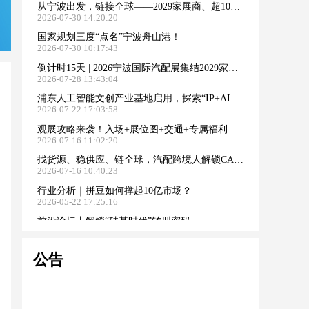
从宁波出发，链接全球——2029家展商、超100国买家共赴CAPAFAIR“出海之约”
2026-07-30 14:20:20
国家规划三度“点名”宁波舟山港！
2026-07-30 10:17:43
倒计时15天 | 2026宁波国际汽配展集结2029家参展商，规模再创新高！
2026-07-28 13:43:04
浦东人工智能文创产业基地启用，探索“IP+AI+生态”融合新范式
2026-07-22 17:03:58
观展攻略来袭！入场+展位图+交通+专属福利...一文全掌握→
2026-07-16 11:02:20
找货源、稳供应、链全球，汽配跨境人解锁CAPAFAIR新商机！
2026-07-16 10:40:23
行业分析｜拼豆如何撑起10亿市场？
2026-05-22 17:25:16
前沿论坛丨解锁“硅基时代”转型密码
2026-05-18 11:29:49
中国文具以场景化创新，打开全球市场
公告
2026-05-14 16:00:55
央视财经走进宁波得力：大模型“下车间”的智能制造创新样本
2026-05-14 15:48:56