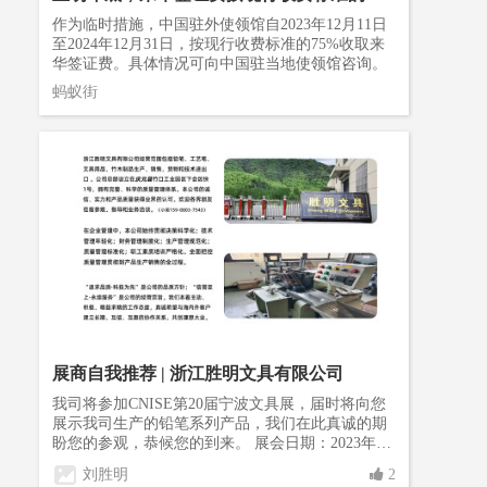
展
5%收取
作为临时措施，中国驻外使领馆自2023年12月11日
至2024年12月31日，按现行收费标准的75%收取来
2
华签证费。具体情况可向中国驻当地使领馆咨询。
场
亿
蚂蚁街
2
从
5
有
展商自我推荐 | 浙江胜明文具有限公司
我司将参加CNISE第20届宁波文具展，届时将向您
展示我司生产的铅笔系列产品，我们在此真诚的期
团
盼您的参观，恭候您的到来。 展会日期：2023年3
展
月22日-24日 展会地址：宁波国际会展中心 展会
刘胜明
2
号：H5-201 您的到来希望能给我们提供一些好的参