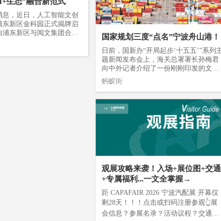
显的 “前置化”特征。距影片公映尚有时
AI+生态”融合新范式
展商覆盖21个省、市、自治
速成形。创意贸易港的落
日，官方授权的全系列衍生文创产品便
省以914家展商占比44.6%
上了‘全球分发与交易变
消息，近日，人工智能文创
已率先铺开市场布局——涵盖非遗、文
北省以464家展商占比22.
环。”龙湾区相关人员表
浦东新区金科园正式揭牌启
具、生活用品及潮玩四大品类，研发团
。浙江的宁波-台州-温州汽
签约项目——AI开源游戏
由浦东新区与阅文集团合作
队共规划了200余个SKU。项目方采取
国家规划三度“点名”宁波舟山港！
北的邢台-沧州汽配产业带
内容产业平台项目，规划搭
目面积约15000平方米，目
慎的市场测试策略，200余个SKU主要
北两大中国汽配产业超级集
工智能开源游戏共创与内容
租，并建成多个工业化设施
日前，国新办“开局起步‘十五五’”系列
于概念展示与受众反馈收集，后续将根
实现“全球交付”。江苏（1
套建设DoraSSR开源游戏
空间。这是上海落实国家“人
题新闻发布会上，海关总署署长孙梅君
据市场真实反馈“优中选优”，最终挑选
东（151家）、广东（93
AI模型与算力调度和数字游
行动部署的重要落子，也是浦
向中外记者介绍了一份刚刚印发的文件
出几十件进行正式量产。这一模式体现
32家）、重庆（22家）、
运营三个中心，配套构建开
能文化创意、打造全国标杆型
——《口岸现代化“十五五”规划》。这
了国内电影衍生品市场从“滞后开发”向
蚂蚁街
）、江西（15家）、湖北（1
者生态和AI游戏内容安全与
产业项目的关键一步。AIGC
是“十五五”时期全国口岸工作的蓝图。
“前置布局”的转型。《八仙！》蜀锦文
兴汽配产业地区展商紧随其
体系。项目牵头人为“00
跑揭牌当天，基地集中发布
经国务院批准，海关总署与国家发改委
创（图据八仙文创小红书平台）与此同
成从长三角到珠三角、从渤
业者，直观体现出当地成熟科
性成果与创新举措，涵盖内
联合印发。在这张蓝图上，“宁波舟山
时，《八仙！》深度绑定传统非遗工
西岸的完整产业版图。本次
年创新团队的培育与承载能
作工具、人才培育和产业共
港”被反复提及。宁波港域被同时列入
艺。研发团队摒弃了表层的图案印花，
光荟萃，行业头部、专精特
日，温州加快打造人工智能O
，展现出清晰的“全链条”
“口岸基础设施和查验设施建设改造工
将IP角色的外形特征及服饰细节深层次
亮相。大族激光、凤凰滤清
地主题活动在龙湾区举行。温
浦东人工智能文创产业基地
程”水运口岸项目和“智慧口岸建设工程”
融入产品设计。蜀锦、蜀绣、非遗扎
、焦点科技、新元化学、德孚
委宣传部供图 两个项目
网发 受访者供图）在内容
水运口岸项目；舟山港域被列入“智慧
染、木版年画等传统工艺被注入国漫文
大方、鑫统仕、胜利阳、名
非偶然，是当地持续构建完
阵地“起点剧场”正式亮
岸建设工程”水运口岸项目。三次国家
创。并且，四川成都多家影院同步打造
封件等各赛道先锋力量集
产业生态的阶段性成果。近
托阅文集团海量IP储备与
“点名”叠加“全球第六”——就在规划发
衍生品潮玩、文创市集等多元场景。影
、银龙、睿峰、华信、瓯斯
后举办多场人工智能主题活
态，深耕网文IP影视化改
布前不久，宁波舟山在国际航运中心城
观展攻略来袭！入场+展位图+交通
院引入餐饮、烘焙甜品、咖啡书吧等业
、中铃、衡迪、星杰、晋
内外科创人才、企业集聚，
孵化两大核心赛道，覆盖都
市排名中跃居全球第六位，从大向强，
态，打造国潮电影美食，开发IP联名周
+专属福利...一文全掌握→
宏伟、天潮、正宏、博业、
家科创主体集中落地发展。同
科幻、悬疑、言情、无限流
大港故事正翻开新的一页。图源：宁波
边，延长影片价值链。部分影院还引入
中实、瑞赛、佳泽等众多行
行业出台覆盖企业全生命周期
距 CAPAFAIR 2026 宁波汽配展 开幕仅
。面向影视工作室和个人创
发布01细看三次点名，一类指向硬件
XR沉浸式大空间，让观众散场后仍能
实力回归——首发新品、前
8条”专项政策，持续优化数
场开放超10万部IP的改编
——口岸基础设施和查验设施建设改造
剩28天！！！点击或扫码注册参观👆展
“走进”电影场景，让传统文化以更加年
造成果将在展会现场集中呈
营商环境。 算力是数字
推出“保底+永久分账+周期
工程。“十五五”期间，海关将实施57个
会信息？参展名录？活动议程？交通指
轻化的方式进入消费场景。从电影IP到
清器相关负责人分享了今年
展的底层根基。目前龙湾累
激励机制，为数字文创人才提
口岸设施改造项目，宁波港域位列其