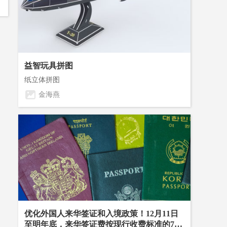
口
于
票
益智玩具拼图
纸立体拼图
、
个
部
金海燕
为
6
统
二
。
优化外国人来华签证和入境政策！12月11日
至明年底，来华签证费按现行收费标准的7