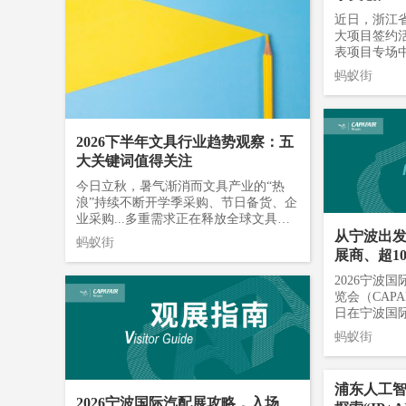
近日，浙江省
大项目签约活
表项目专场
龙湾区温州
蚂蚁街
创产业链关
产业重点承
底座，培育
内容生产传
2026下半年文具行业趋势观察：五
地的两大项目
大关键词值得关注
“AI+游戏
域人工智能
今日立秋，暑气渐消而文具产业的“热
迭代升级。
浪”持续不断开学季采购、节日备货、企
表项目签约
业采购...多重需求正在释放全球文具市
国（温州）
从宁波出发
场进入新一轮商贸活跃期“小而美”的文
蚂蚁街
旨在建设和
具产业，如何赢得大市场？这五个趋势
展商、超10
现从剧本生
值得关注！01原创设计今年4月，KACO
R“出海之约
2026宁波
音、字幕翻
延续与中国国家博物馆的合作，以“孝端
览会（CAPAF
步搭建数字
皇后凤冠”为设计灵感，推出“凤啾啾”毛
日在宁波国
确权、保护
绒中性笔，同时推出以三星堆纹样为灵
主导型汽车
易变现的全
感的文具套装。年初，合肥彩扬文具原
蚂蚁街
本届展会启用
益于龙湾成
创开发熊猫主题亮片笔记本、山海经神
50平方米，
南AI内容
兽胶带、十二生肖印章橡皮等产品广受
届增长14.
聚规上文化“
好评。通过“IP联名+国风创新”，文具正
浦东人工
聚力展商阵容
亿元。“从
从“功能工具”跃迁为“文化载体”。品牌
2026宁波国际汽配展攻略，入场