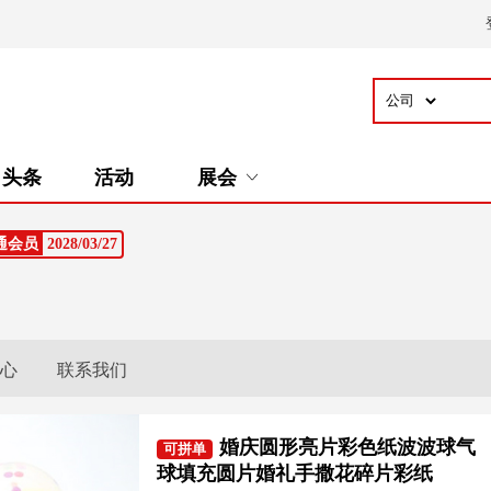
头条
活动
展会
通会员
2028/03/27
心
联系我们
婚庆圆形亮片彩色纸波波球气
可拼单
球填充圆片婚礼手撒花碎片彩纸