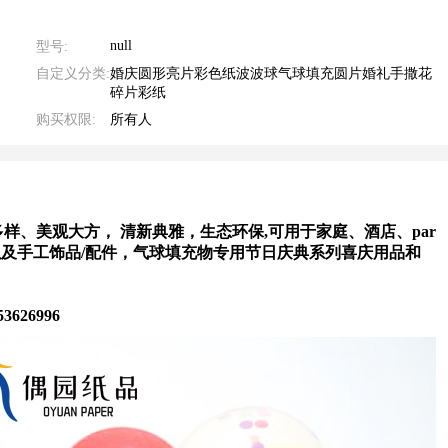
null
型号:
自定义分类:
婚庆圆形亮片彩色纸波波球气球填充圆片婚礼手撒花
碎片彩纸
购买权限:
所有人
样、美观大方， 清新典雅，生态环保,
可用于家庭、酒店、par
以及手工饰品/配件，气球填充物专用节日庆典系列喜庆用品和
996    